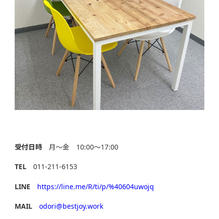
受付日時
月～金 10:00～17:00
TEL
011-211-6153
LINE
https://line.me/R/ti/p/%40604uwojq
MAIL
odori@bestjoy.work