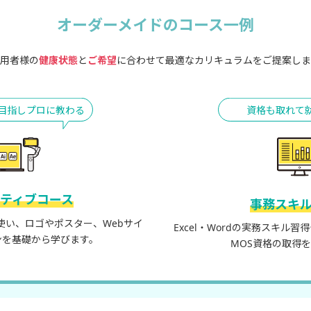
オーダーメイドのコース一例
用者様の
健康状態
と
ご希望
に合わせて最適なカリキュラムをご提案しま
目指しプロに教わる
資格も取れて
ティブコース
事務スキ
shopを使い、ロゴやポスター、Webサイ
Excel・Wordの実務スキル
ンを基礎から学びます。
MOS資格の取得