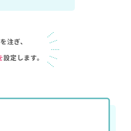
力を注ぎ、
を
設定します。