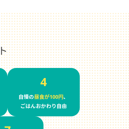
ト
4
自慢の
昼食が100円
、
ごはんおかわり自由