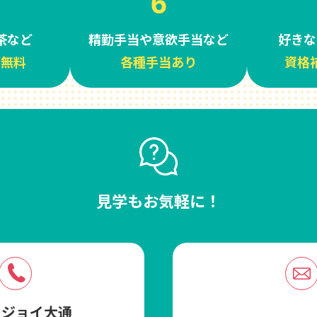
6
茶など
精勤手当や意欲手当など
好きな
が無料
各種手当あり
資格
見学もお気軽に！
トジョイ大通